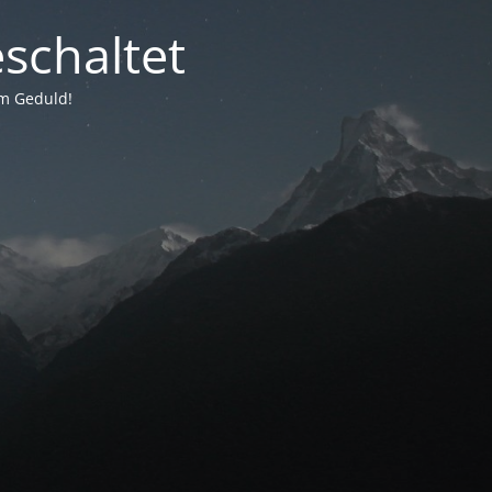
schaltet
um Geduld!